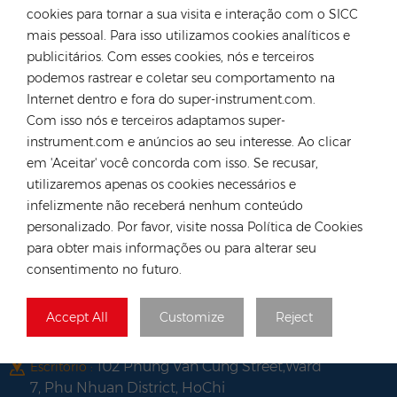
cookies para tornar a sua visita e interação com o SICC
Alemanha
mais pessoal. Para isso utilizamos cookies analíticos e
publicitários. Com esses cookies, nós e terceiros
Tel :
+49 176 55258880
podemos rastrear e coletar seu comportamento na
E-mail :
anna@rongstar.com
Internet dentro e fora do super-instrument.com.
Industriestraße 40,
Escritório e Armazém :
Com isso nós e terceiros adaptamos super-
52457 Aldenhoven, Deutschland
instrument.com e anúncios ao seu interesse. Ao clicar
Hong Kong
em 'Aceitar' você concorda com isso. Se recusar,
utilizaremos apenas os cookies necessários e
Tel :
+852 54222219
infelizmente não receberá nenhum conteúdo
E-mail :
hk@rongstar.com
personalizado. Por favor, visite nossa Política de Cookies
39 Kung-Um Road,
Escritório e Armazém :
para obter mais informações ou para alterar seu
Yuen Long, Hong Kong
consentimento no futuro.
Vietnã
Tel :
+84 522 038 896
Accept All
Customize
Reject
E-mail :
vn@rongstar.com
102 Phung Van Cung Street,Ward
Escritório :
7, Phu Nhuan District, HoChi