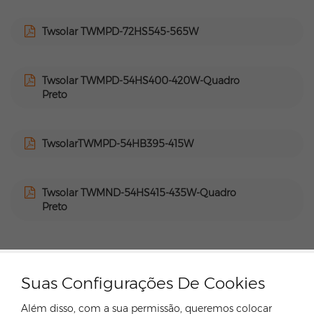
Twsolar TWMPD-72HS545-565W
Twsolar TWMPD-54HS400-420W-Quadro
Preto
TwsolarTWMPD-54HB395-415W
Twsolar TWMND-54HS415-435W-Quadro
Preto
Suas Configurações De Cookies
CONTATE NOSSO ESPECIALISTA
Além disso, com a sua permissão, queremos colocar