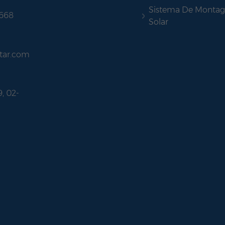
Sistema De Monta
 668
Solar
tar.com
9, 02-