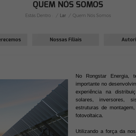
QUEM NÓS SOMOS
/
Lar
/
Estás Dentro :
Quem Nós Somos
erecemos
Nossas Filiais
Autor
No
Rongstar
Energia, t
importante no desenvolvim
experiência na distribu
solares, inversores, 
estruturas de montagem,
fotovoltaica.
Utilizando a força da n