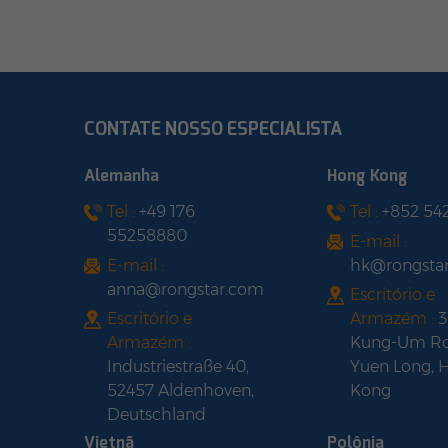
CONTATE NOSSO ESPECIALISTA
Alemanha
Hong Kong
Tel :
+49 176
Tel :
+852 54
55258880
E-mail :
E-mail :
hk@rongsta
anna@rongstar.com
Escritório e
Escritório e
Armazém :
3
Armazém :
Kung-Um Ro
Industriestraße 40,
Yuen Long, 
52457 Aldenhoven,
Kong
Deutschland
Vietnã
Polônia