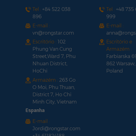
Tel :
+84 522 038
Tel :
+48 735
896
999
E-mail :
E-mail :
vn@rongstar.com
anna@rongs
Escritório :
102
Escritório e
Phung Van Cung
Armazém :
Street,Ward 7, Phu
Farbiarska 6
Nhuan District,
862 Warsaw,
HoChi
Poland
Armazém :
263 Go
O Moi, Phu Thuan,
District 7, Ho Chi
Minh City, Vietnam
Espanha
E-mail :
Jordi@rongstar.com
+34 611824188