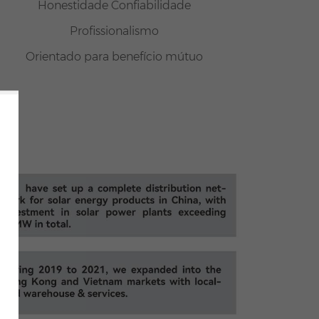
Honestidade Confiabilidade
Profissionalismo
Orientado para benefício mútuo
L