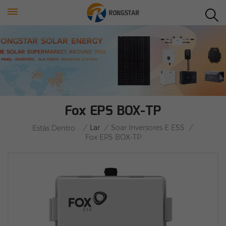
Fox EPS BOX-TP
/
Lar
/
Soar Inversores E ESS
/
Estás Dentro :
Fox EPS BOX-TP