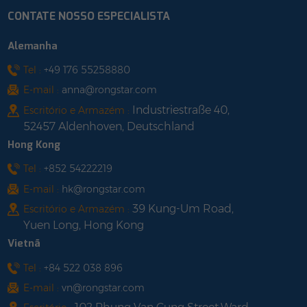
CONTATE NOSSO ESPECIALISTA
IP65Projetado para
chamativo. Por meio do
durar com máxima
aplicativo, os
Alemanha
flexibilidade. Adequado
proprietários de
para instalação
automóveis podem
Tel :
+49 176 55258880
externa.Monitoramento
escolher o bloqueio
E-mail :
anna@rongstar.com
remotoMonitore seu
inteligente Bluetooth, a
Industriestraße 40,
Escritório e Armazém :
sistema remotamente
função de
52457 Aldenhoven, Deutschland
por meio de um
carregamento
Hong Kong
aplicativo para
cronometrado ou
smartphone ou portal
alterá-lo para o modo
Tel :
+852 54222219
da web.
plug and play. Ao
E-mail :
hk@rongstar.com
mesmo tempo, ele
39 Kung-Um Road,
Escritório e Armazém :
pode monitorar
Yuen Long, Hong Kong
informações de
Vietnã
carregamento, definir
parâmetros do
Tel :
+84 522 038 896
carregador EV, vincular
E-mail :
vn@rongstar.com
equipamentos e