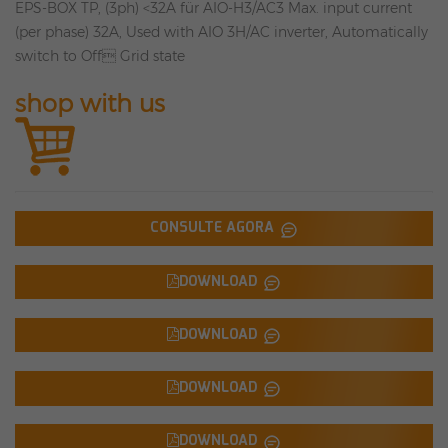
EPS-BOX TP, (3ph) <32A für AIO-H3/AC3 Max. input current
(per phase) 32A, Used with AIO 3H/AC inverter, Automatically
switch to Off Grid state
shop with us
CONSULTE AGORA
DOWNLOAD
DOWNLOAD
DOWNLOAD
DOWNLOAD