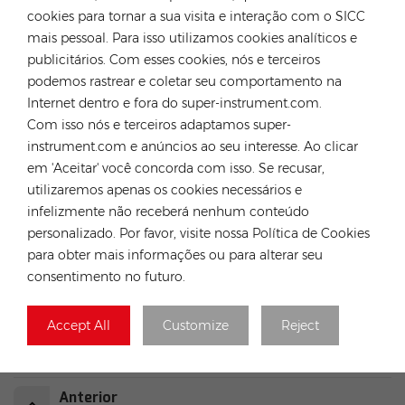
parent company - DJS Group, we have more advantages in global
cookies para tornar a sua visita e interação com o SICC
sourcing, supply chain,
localized warehousing, technical service
mais pessoal. Para isso utilizamos cookies analíticos e
for global customers.Our company has much experience in solar
publicitários. Com esses cookies, nós e terceiros
projects EPC,O&M and solar plants investment. Our expertise are
podemos rastrear e coletar seu comportamento na
both globally and locally, means we understand the breadth of
Internet dentro e fora do super-instrument.com.
challenges that solar installers face, from which we can help
Com isso nós e terceiros adaptamos super-
save the customers’ time and money.
instrument.com e anúncios ao seu interesse. Ao clicar
em 'Aceitar' você concorda com isso. Se recusar,
utilizaremos apenas os cookies necessários e
infelizmente não receberá nenhum conteúdo
personalizado. Por favor, visite nossa Política de Cookies
para obter mais informações ou para alterar seu
TAGS QUENTES :
consentimento no futuro.
Inversor Híbrido/CA
Inversor Solar 5kw 6kw 8kw 10kw 12kw
Accept All
Customize
Reject
Inversor Híbrido Fox Ess
Inversor Híbrido Trifásico
Inversor Solar Residencial
Inversor Solar Comercial
Anterior