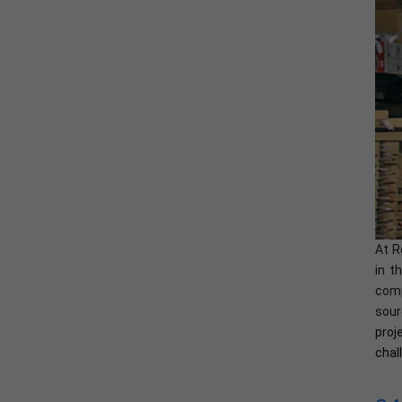
At R
in t
comp
sour
proj
chal