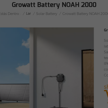
Growatt Battery NOAH 2000
/
Lar
/
/
Estás Dentro :
Solar Battery
Growatt Battery NOAH 200
Gr
So
la
Sa
te
IP
co
Co
s