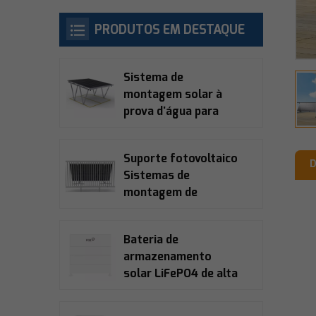
PRODUTOS EM DESTAQUE
Sistema de
montagem solar à
prova d'água para
garagem
Suporte fotovoltaico
D
Sistemas de
montagem de
varanda solar
Bateria de
armazenamento
solar LiFePO4 de alta
tensão Fox Ess
ECS2900