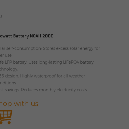
0
owatt Battery NOAH 2000
lar self-consumption: Stores excess solar energy for
ter use.
fe LFP battery: Uses long-lasting LiFePO4 battery
chnology.
66 design: Highly waterproof for all weather
nditions.
st savings: Reduces monthly electricity costs.
hop with us