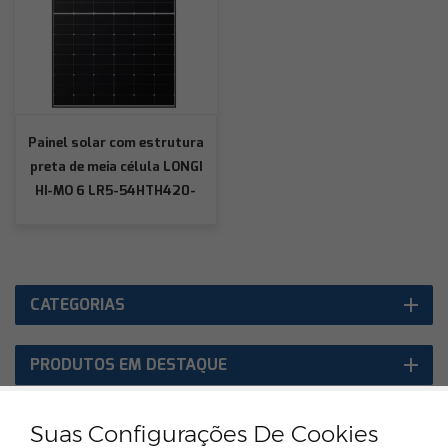
Painel solar com estrutura
preta de meia célula LONGI
HI-MO 6 LR5-54HTH420-
440M
CATEGORIAS
PRODUTOS EM DESTAQUE
Suas Configurações De Cookies