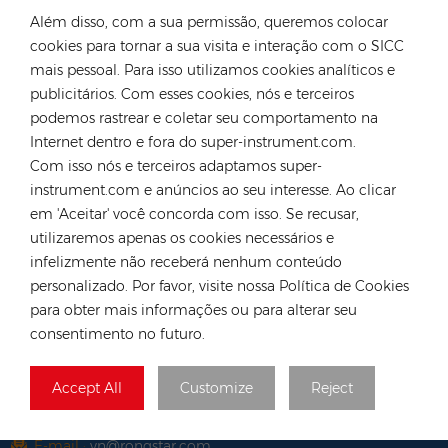
Além disso, com a sua permissão, queremos colocar
cookies para tornar a sua visita e interação com o SICC
CONTATE NOSSO ESPECIALISTA
mais pessoal. Para isso utilizamos cookies analíticos e
Alemanha
publicitários. Com esses cookies, nós e terceiros
podemos rastrear e coletar seu comportamento na
Tel :
+49 176 55258880
Internet dentro e fora do super-instrument.com.
E-mail :
anna@rongstar.com
Com isso nós e terceiros adaptamos super-
Industriestraße 40,
Escritório e Armazém :
instrument.com e anúncios ao seu interesse. Ao clicar
52457 Aldenhoven, Deutschland
em 'Aceitar' você concorda com isso. Se recusar,
Hong Kong
utilizaremos apenas os cookies necessários e
infelizmente não receberá nenhum conteúdo
Tel :
+852 54222219
personalizado. Por favor, visite nossa Política de Cookies
E-mail :
hk@rongstar.com
para obter mais informações ou para alterar seu
39 Kung-Um Road,
Escritório e Armazém :
consentimento no futuro.
Yuen Long, Hong Kong
Vietnã
Accept All
Customize
Reject
Tel :
+84 522 038 896
E-mail :
vn@rongstar.com