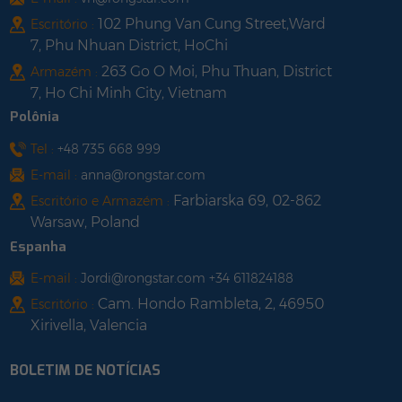
102 Phung Van Cung Street,Ward
Escritório :
7, Phu Nhuan District, HoChi
263 Go O Moi, Phu Thuan, District
Armazém :
7, Ho Chi Minh City, Vietnam
Polônia
Tel :
+48 735 668 999
E-mail :
anna@rongstar.com
Farbiarska 69, 02-862
Escritório e Armazém :
Warsaw, Poland
Espanha
E-mail :
Jordi@rongstar.com +34 611824188
Cam. Hondo Rambleta, 2, 46950
Escritório :
Xirivella, Valencia
BOLETIM DE NOTÍCIAS