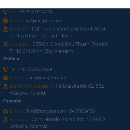
Vietnã
Tel :
+84 522 038 896
E-mail :
vn@rongstar.com
102 Phung Van Cung Street,Ward
Escritório :
7, Phu Nhuan District, HoChi
263 Go O Moi, Phu Thuan, District
Armazém :
7, Ho Chi Minh City, Vietnam
Polônia
Tel :
+48 735 668 999
E-mail :
anna@rongstar.com
Farbiarska 69, 02-862
Escritório e Armazém :
Warsaw, Poland
Espanha
E-mail :
Jordi@rongstar.com +34 611824188
Cam. Hondo Rambleta, 2, 46950
Escritório :
Xirivella, Valencia