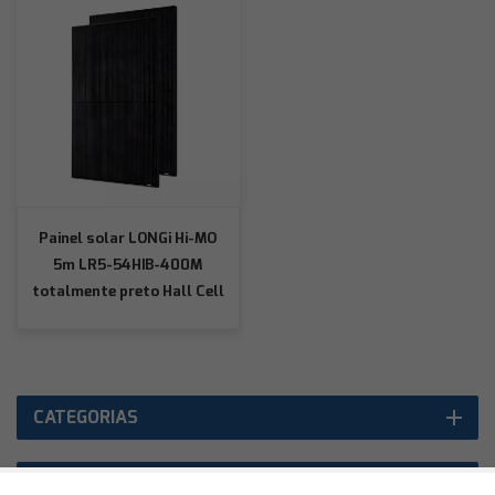
Painel solar LONGi Hi-MO
5m LR5-54HIB-400M
totalmente preto Hall Cell
PERC Mono
CATEGORIAS
PRODUTOS EM DESTAQUE