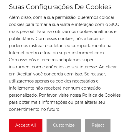
Suas Configurações De Cookies
Além disso, com a sua permissão, queremos colocar
cookies para tornar a sua visita e interação com o SICC
mais pessoal. Para isso utilizamos cookies analíticos e
CONTATE NOSSO ESPECIALISTA
publicitários. Com esses cookies, nós e terceiros
podemos rastrear e coletar seu comportamento na
Alemanha
Internet dentro e fora do super-instrument.com.
Tel :
+49 176 55258880
Com isso nós e terceiros adaptamos super-
instrument.com e anúncios ao seu interesse. Ao clicar
E-mail :
anna@rongstar.com
em 'Aceitar' você concorda com isso. Se recusar,
Industriestraße 40,
Escritório e Armazém :
utilizaremos apenas os cookies necessários e
52457 Aldenhoven, Deutschland
infelizmente não receberá nenhum conteúdo
Hong Kong
personalizado. Por favor, visite nossa Política de Cookies
Tel :
+852 54222219
para obter mais informações ou para alterar seu
consentimento no futuro.
E-mail :
hk@rongstar.com
39 Kung-Um Road,
Escritório e Armazém :
Accept All
Customize
Reject
Yuen Long, Hong Kong