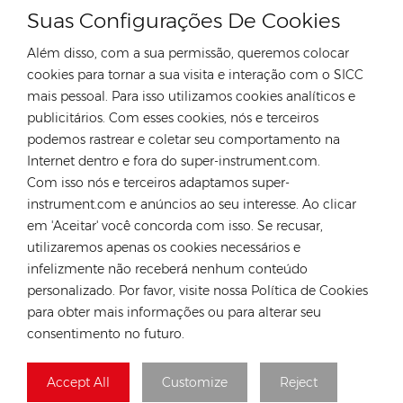
Suas Configurações De Cookies
Além disso, com a sua permissão, queremos colocar
cookies para tornar a sua visita e interação com o SICC
mais pessoal. Para isso utilizamos cookies analíticos e
CONTATE NOSSO ESPECIALISTA
publicitários. Com esses cookies, nós e terceiros
podemos rastrear e coletar seu comportamento na
Alemanha
Internet dentro e fora do super-instrument.com.
Tel :
+49 176 55258880
Com isso nós e terceiros adaptamos super-
instrument.com e anúncios ao seu interesse. Ao clicar
E-mail :
anna@rongstar.com
em 'Aceitar' você concorda com isso. Se recusar,
Industriestraße 40,
Escritório e Armazém :
utilizaremos apenas os cookies necessários e
52457 Aldenhoven, Deutschland
infelizmente não receberá nenhum conteúdo
Hong Kong
personalizado. Por favor, visite nossa Política de Cookies
Tel :
+852 54222219
para obter mais informações ou para alterar seu
consentimento no futuro.
E-mail :
hk@rongstar.com
39 Kung-Um Road,
Escritório e Armazém :
Accept All
Customize
Reject
Yuen Long, Hong Kong