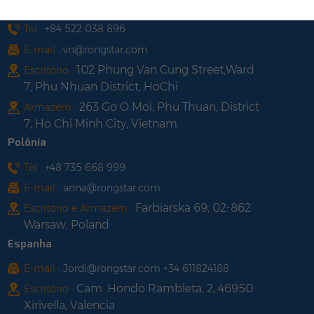
Vietnã
Tel :
+84 522 038 896
E-mail :
vn@rongstar.com
102 Phung Van Cung Street,Ward
Escritório :
7, Phu Nhuan District, HoChi
263 Go O Moi, Phu Thuan, District
Armazém :
7, Ho Chi Minh City, Vietnam
Polônia
Tel :
+48 735 668 999
E-mail :
anna@rongstar.com
Farbiarska 69, 02-862
Escritório e Armazém :
Warsaw, Poland
Espanha
E-mail :
Jordi@rongstar.com +34 611824188
Cam. Hondo Rambleta, 2, 46950
Escritório :
Xirivella, Valencia