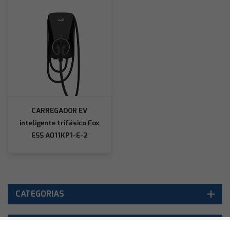
CARREGADOR EV
inteligente trifásico Fox
ESS A011KP1-E-2
11kW/22kW
CATEGORIAS
PRODUTOS EM DESTAQUE