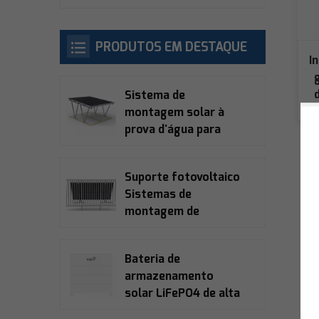
PRODUTOS EM DESTAQUE
I
Sistema de
montagem solar à
prova d'água para
garagem
Suporte fotovoltaico
Sistemas de
montagem de
varanda solar
Bateria de
armazenamento
solar LiFePO4 de alta
tensão Fox Ess