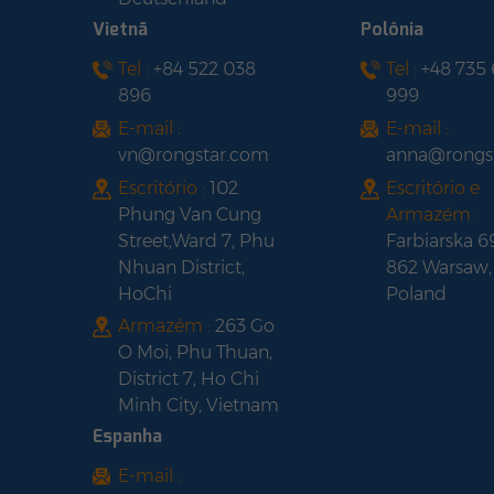
MONOFACIAL com
Vietnã
Polônia
Painel solar com
moldura preta
Tel :
+84 522 038
Tel :
+48 735
estrutura preta de
896
999
meia célula LONGI HI-
MO 6 LR5-
E-mail :
E-mail :
54HTH420-440M
vn@rongstar.com
anna@rongs
Escritório :
102
Escritório e
Phung Van Cung
Armazém :
Street,Ward 7, Phu
Farbiarska 6
Nhuan District,
862 Warsaw,
HoChi
Poland
Armazém :
263 Go
O Moi, Phu Thuan,
District 7, Ho Chi
Minh City, Vietnam
Espanha
E-mail :