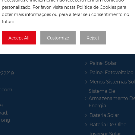
personalizado. Por favor, visite nossa Política de Cookies para
obter mais informações ou para alterar seu consentimento no
futuro.
Accept All
Customize
Reject
TAGS QUENTES
Painel Solar
Painel Fotovoltaico
222219
Menos Sistemas Sol
r.com
Sistema De
Armazenamento D
Energia
9
ad,
Bateria Solar
Hong
Bateria De Olho
Inversor Solar