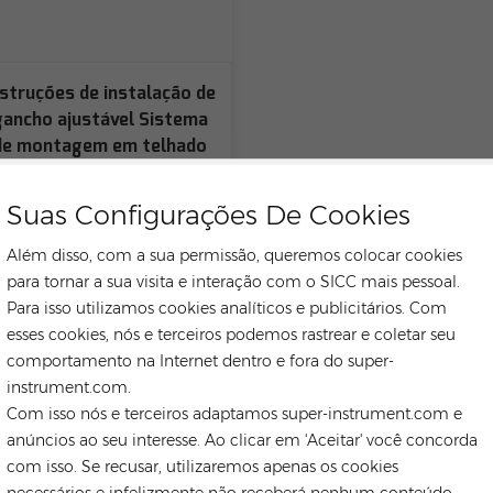
nstruções de instalação de
gancho ajustável Sistema
de montagem em telhado
solar
Suas Configurações De Cookies
Além disso, com a sua permissão, queremos colocar cookies
para tornar a sua visita e interação com o SICC mais pessoal.
Para isso utilizamos cookies analíticos e publicitários. Com
esses cookies, nós e terceiros podemos rastrear e coletar seu
comportamento na Internet dentro e fora do super-
instrument.com.
Com isso nós e terceiros adaptamos super-instrument.com e
anúncios ao seu interesse. Ao clicar em 'Aceitar' você concorda
com isso. Se recusar, utilizaremos apenas os cookies
necessários e infelizmente não receberá nenhum conteúdo