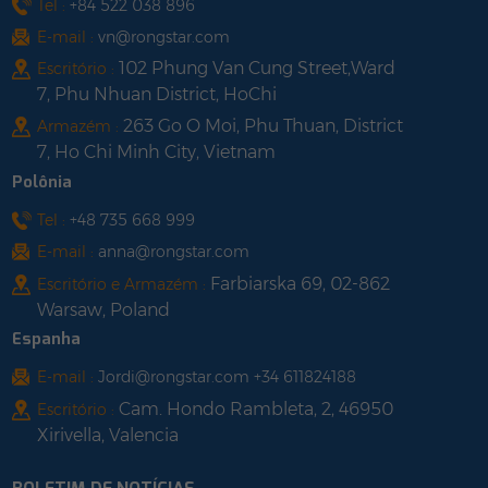
Tel :
+84 522 038 896
E-mail :
vn@rongstar.com
102 Phung Van Cung Street,Ward
Escritório :
7, Phu Nhuan District, HoChi
263 Go O Moi, Phu Thuan, District
Armazém :
7, Ho Chi Minh City, Vietnam
Polônia
Tel :
+48 735 668 999
E-mail :
anna@rongstar.com
Farbiarska 69, 02-862
Escritório e Armazém :
Warsaw, Poland
Espanha
E-mail :
Jordi@rongstar.com +34 611824188
Cam. Hondo Rambleta, 2, 46950
Escritório :
Xirivella, Valencia